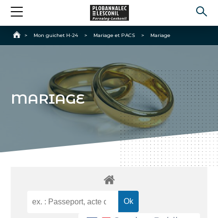
Accueil
>
Mon guichet H-24
>
Mariage et PACS
>
Mariage
MARIAGE