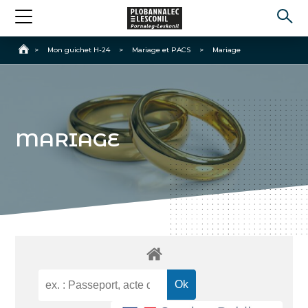
Accueil
>
Mon guichet H-24
>
Mariage et PACS
>
Mariage
MARIAGE