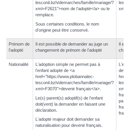
lesconil.bzh/demarches/famille/mariage/?
lesco
xml=F2621">nom de l'adopté</a> ou le
xml=F
remplace.
Sous certaines conditions, le nom
d'origine peut être conservé.
Prénom de
Il est possible de demander au juge un
Il es
l'adopté
changement de prénom de l'adopté
chang
Nationalité
L'adoption simple ne permet pas à
L'enf
l'enfant adopté de <a
devie
href="https://www.plobannalec-
href=
lesconil.bzh/demarches/famille/mariage/?
lesco
xml=F3070">devenir français</a>.
xml=
franç
Le(s) parent(s) adoptif(s) de l'enfant
parent
doit(vent) la demander en faisant une
franç
déclaration.
franç
L'adopté majeur doit demander sa
naturalisation pour devenir français.