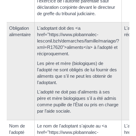
l'exercice de l'autorité parentale sauf
déclaration conjointe devant le directeur
de greffe du tribunal judiciaire.
Obligation
L'adoptant doit des <a
L'adop
alimentaire
href="https://www.plobannalec-
récip
lesconil.bzh/demarches/famille/mariage/?
xml=R17620">aliments</a> à l'adopté et
réciproquement.
Les père et mère (biologiques) de
l'adopté ne sont obligés de lui fournir des
aliments que s'il ne peut les obtenir de
l'adoptant.
L'adopté ne doit pas d'aliments à ses
père et mère biologiques s'il a été admis
comme pupille de l'État ou pris en charge
par l’aide sociale.
Nom de
Le nom de l'adoptant s'ajoute au <a
L'ado
l'adopté
href="https://www.plobannalec-
href=