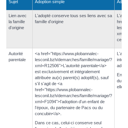
Sujet
Adoption simple
Adopt
Lien avec
L'adopté conserve tous ses liens avec sa
L'ado
la famille
famille d'origine
href=
d'origine
lesco
xml=R
celle 
Autorité
<a href="https://www.plobannalec-
L'auto
parentale
lesconil.bzh/demarches/famille/mariage/?
intégr
xml=R12506">L'autorité parentale</a>
adopti
est exclusivement et intégralement
En cas
attribuée au(x) parent(s) adoptif(s), sauf
du pa
s'il s'agit de <a
elle 
href="https://www.plobannalec-
lesconil.bzh/demarches/famille/mariage/?
xml=F1094">l'adoption d'un enfant de
l'époux, du partenaire de Pacs ou du
concubin</a>.
Dans ce cas, celui-ci conserve seul