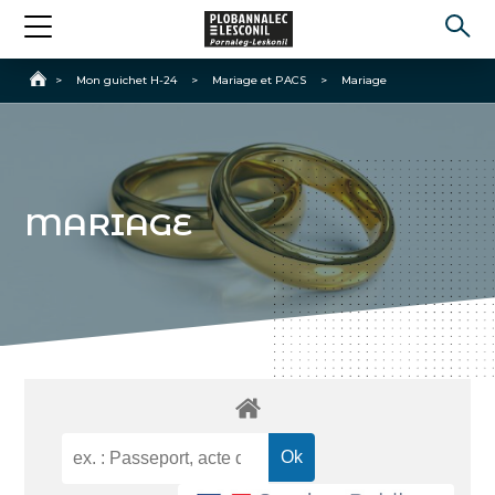
Accueil
>
Mon guichet H-24
>
Mariage et PACS
>
Mariage
MARIAGE