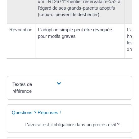
xml=R12674">héritier réservataire</a> à
l’égard de ses grands-parents adoptifs
(ceux-ci peuvent le déshériter).
Révocation
L'adoption simple peut être révoquée
L'adop
pour motifs graves
href=
lesco
xml=R
Textes de
référence
Questions ? Réponses !
L'avocat est-il obligatoire dans un procès civil ?