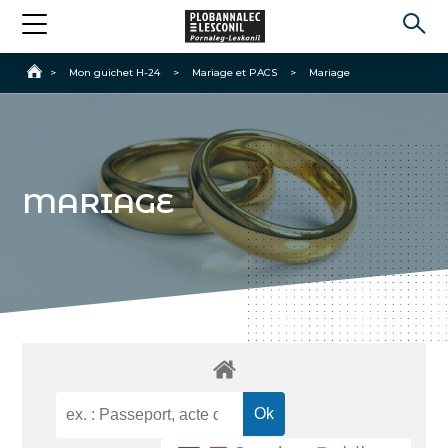
Accueil
>
Mon guichet H-24
>
Mariage et PACS
>
Mariage
MARIAGE