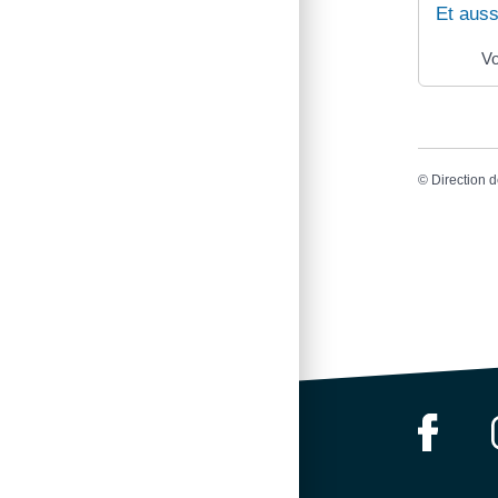
Et auss
Vo
©
Direction d