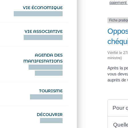
paiement
VIE ÉCONOMIQUE
HENTOÙ EKONOMIKEL
Fiche prati
Oppos
VIE ASSOCIATIVE
HENTOÙ KEVREAÑ
chéqu
Vérifié le 2
AGENDA DES
ministre)
MANIFESTATIONS
DEIZIATAER AN
Après la p
ABADENNOÙ
vous devez
auprès de v
TOURISME
TOURISTEREZH
Pour q
DÉCOUVRIR
DIZOLOIÑ
Quell