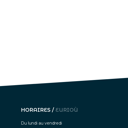
HORAIRES /
EURIOÙ
Du lundi au vendredi