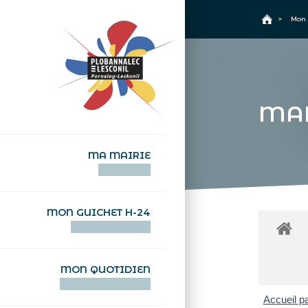
+
Confort
Accueil
>
Mon 
MA
MA MAIRIE
AN TI-KÊR
MON GUICHET H-24
DEGEMER H-24
MON QUOTIDIEN
WAR MA DEVEZH
Accueil pa