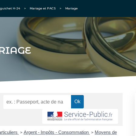
guichet H-24
>
Mariage et PACS
>
Mariage
RIAGE
rticuliers
Argent - Impôts - Consommation
Moyens de
>
>