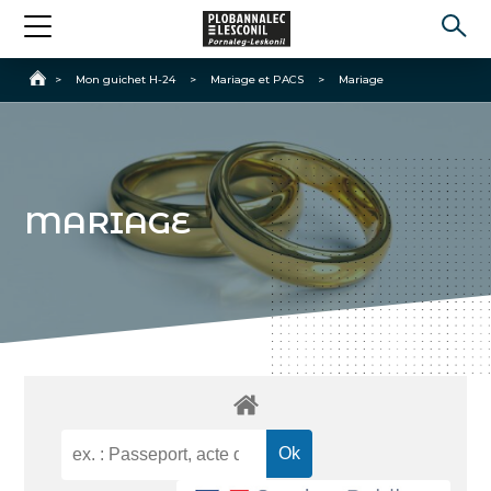
Accueil
>
Mon guichet H-24
>
Mariage et PACS
>
Mariage
MARIAGE