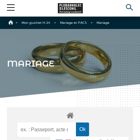
Accueil
>
Mon guichet H-24
>
Mariage et PACS
>
Mariage
MARIAGE