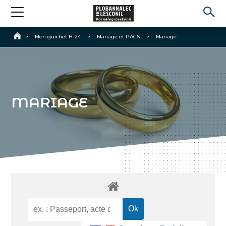
Accueil
>
Mon guichet H-24
>
Mariage et PACS
>
Mariage
MARIAGE