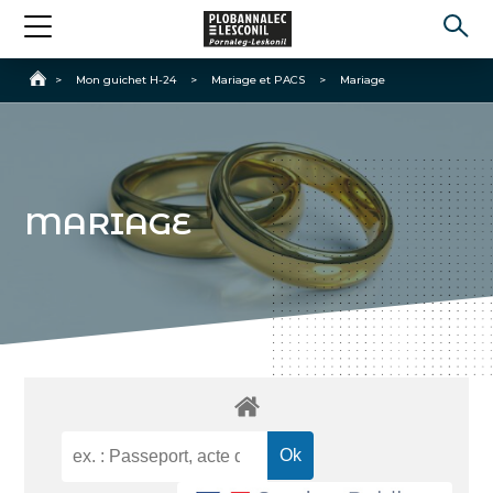
Accueil
>
Mon guichet H-24
>
Mariage et PACS
>
Mariage
MARIAGE