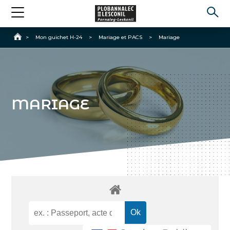
Accueil
>
Mon guichet H-24
>
Mariage et PACS
>
Mariage
MARIAGE