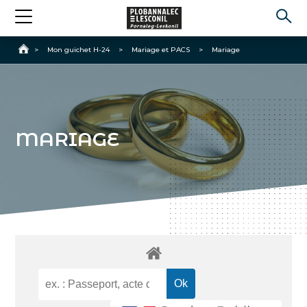
Accueil
>
Mon guichet H-24
>
Mariage et PACS
>
Mariage
MARIAGE