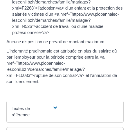
lesconil.bzh/demarches/famille/mariage/?
xml=F2268">l’adoption</a> d'un enfant et la protection des
salariés victimes d'un <a href="https://www.plobannalec-
lesconil.bzh/demarches/famille/mariage/?
xml=N526">accident de travail ou d'une maladie
professionnelle</a>
Aucune disposition ne prévoit de montant maximum.
L'indemnité prud'homale est attribuée en plus du salaire dû
par l'employeur pour la période comprise entre la <a
href="https://www.plobannalec-
lesconil.bzh/demarches/famille/mariage/?
xml=F10033">rupture de son contrat</a> et l’annulation de
son licenciement.
Textes de
référence