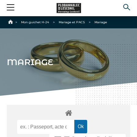
Accueil
>
Mon guichet H-24
>
Mariage et PACS
>
Mariage
MARIAGE