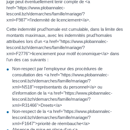
juge peut éventuellement tenir compte de <a
href="https://www.plobannalec-
lesconil.bzh/demarches/famille/mariage/?
xml=F987">l'indemnité de licenciement</a>.
Cette indemnité prud'homale est cumulable, dans la limite des
montants maximaux, avec les indemnités prud'homales
attribuées lors d'un <a href="https://www.plobannalec-
lesconil.bzh/demarches/famille/mariage/?
xml=F2776">licenciement pour motif économique</a> dans
l'un des cas suivants :
Non-respect par l'employeur des procédures de
consultation des <a href="https://www.plobannalec-
lesconil.bzh/demarches/famille/mariage/?
xml=N518">représentants du personnel</a> ou
d'information de la <a href="https://www.plobannalec-
lesconil.bzh/demarches/famille/mariage/?
xml=R31466">Dreets</a>
Non-respect de la <a href="https://www.plobannalec-
lesconil.bzh/demarches/famille/mariage/?
xml=F1647">priorité de réembauche</a>
Absence de mise en place d'un <a