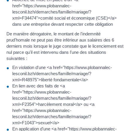
href="https://www.plobannalec-
lesconil.bzh/demarches/famille/mariage/?
xml=F34474">comité social et économique (CSE)</a>
dans une entreprise devant respecter cette obligation
De manière dérogatoire, le montant de l'indemnité
prud'homale ne peut pas être inférieur aux salaires des 6
derniers mois lorsque le juge constate que le licenciement est
nul parce qu'il est intervenu dans l'une des situations
suivantes :
En violation d'une <a href="https://www.plobannalec-
lesconil.bzh/demarches/famille/mariage/?
xml=R48975">liberté fondamentale</a>
En lien avec des faits de <a
href="https://www.plobannalec-
lesconil.bzh/demarches/famille/mariage/?
xml=F2354">harcèlement moral</a> ou <a
href="https://www.plobannalec-
lesconil.bzh/demarches/famille/mariage/?
xml=F1043">sexuel</a>
En application d'une <a href="https://www.plobannalec-