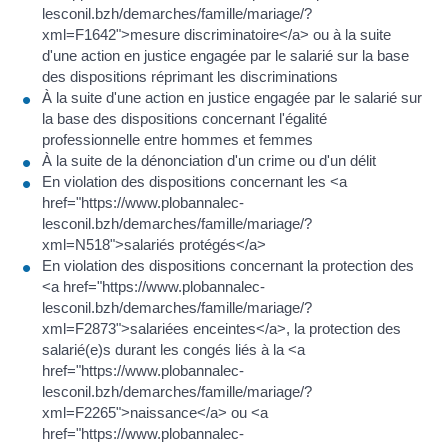
lesconil.bzh/demarches/famille/mariage/?
xml=F1642">mesure discriminatoire</a> ou à la suite
d'une action en justice engagée par le salarié sur la base
des dispositions réprimant les discriminations
À la suite d'une action en justice engagée par le salarié sur
la base des dispositions concernant l'égalité
professionnelle entre hommes et femmes
À la suite de la dénonciation d'un crime ou d'un délit
En violation des dispositions concernant les <a
href="https://www.plobannalec-
lesconil.bzh/demarches/famille/mariage/?
xml=N518">salariés protégés</a>
En violation des dispositions concernant la protection des
<a href="https://www.plobannalec-
lesconil.bzh/demarches/famille/mariage/?
xml=F2873">salariées enceintes</a>, la protection des
salarié(e)s durant les congés liés à la <a
href="https://www.plobannalec-
lesconil.bzh/demarches/famille/mariage/?
xml=F2265">naissance</a> ou <a
href="https://www.plobannalec-