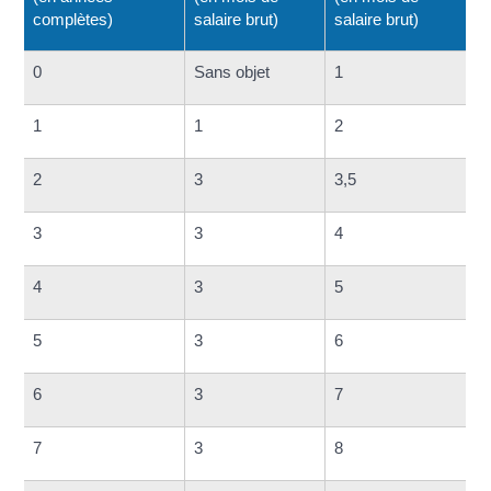
complètes)
salaire brut)
salaire brut)
0
Sans objet
1
1
1
2
2
3
3,5
3
3
4
4
3
5
5
3
6
6
3
7
7
3
8