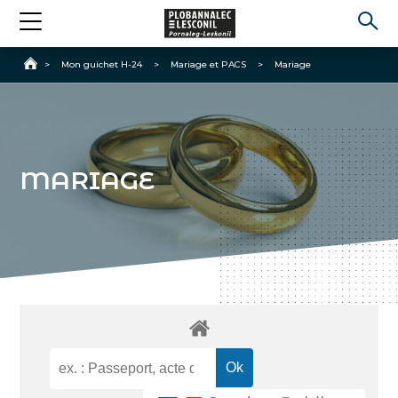
Accueil
>
Mon guichet H-24
>
Mariage et PACS
>
Mariage
MARIAGE