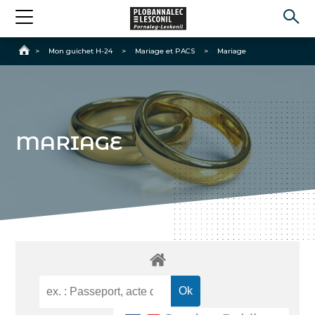
Accueil
>
Mon guichet H-24
>
Mariage et PACS
>
Mariage
MARIAGE