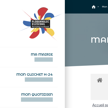
+
Confort
Accueil
>
Mon 
MA
MA MAIRIE
AN TI-KÊR
MON GUICHET H-24
DEGEMER H-24
MON QUOTIDIEN
WAR MA DEVEZH
Accueil pa