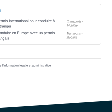
i
rmis international pour conduire à
Transports -
Mobilité
étranger
nduire en Europe avec un permis
Transports -
Mobilité
ançais
e l'information légale et administrative