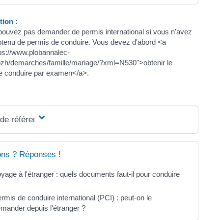
ion :
pouvez pas demander de permis international si vous n'avez
btenu de permis de conduire. Vous devez d'abord <a
tps://www.plobannalec-
.bzh/demarches/famille/mariage/?xml=N530">obtenir le
e conduire par examen</a>.
 de référence
ons ? Réponses !
yage à l'étranger : quels documents faut-il pour conduire
rmis de conduire international (PCI) : peut-on le
mander depuis l'étranger ?