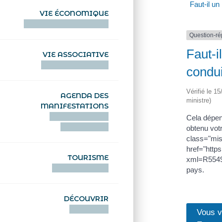
Faut-il un
VIE ÉCONOMIQUE
HENTOÙ EKONOMIKEL
Question-r
Faut-i
VIE ASSOCIATIVE
HENTOÙ KEVREAÑ
condui
Vérifié le 1
AGENDA DES
ministre)
MANIFESTATIONS
DEIZIATAER AN
Cela dépe
ABADENNOÙ
obtenu vot
class="mis
href="http
TOURISME
xml=R5549
TOURISTEREZH
pays.
DÉCOUVRIR
DIZOLOIÑ
Vous v