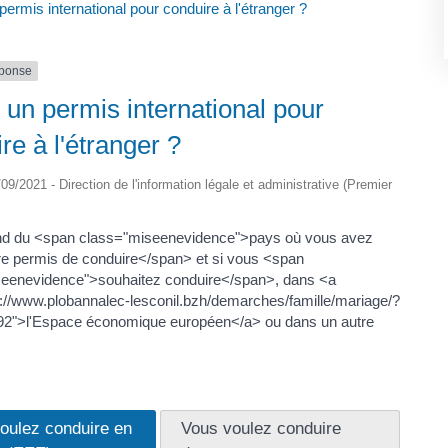
 permis international pour conduire à l'étranger ?
éponse
l un permis international pour
re à l'étranger ?
5/09/2021 - Direction de l'information légale et administrative (Premier
nd du <span class="miseenevidence">pays où vous avez
re permis de conduire</span> et si vous <span
eenevidence">souhaitez conduire</span>, dans <a
s://www.plobannalec-lesconil.bzh/demarches/famille/mariage/?
2">l'Espace économique européen</a> ou dans un autre
oulez conduire en
Vous voulez conduire