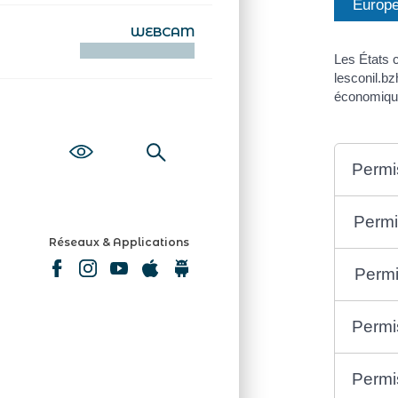
Europ
WEBCAM
KAMERAOÙ WEB
Les États 
lesconil.b
économiqu
Permi
Permi
Réseaux & Applications
Permi
Permi
Permi