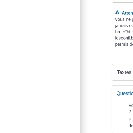
Attent
vous ne 
jamais o
href="ht
lesconil
permis d
Textes
Questi
Vo
?
Pe
de