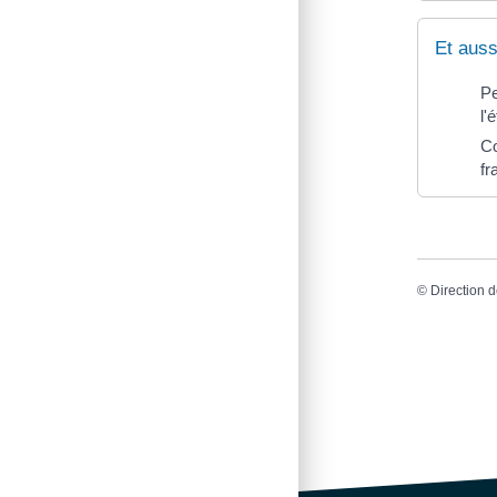
Et auss
Pe
l'
Co
fr
©
Direction d