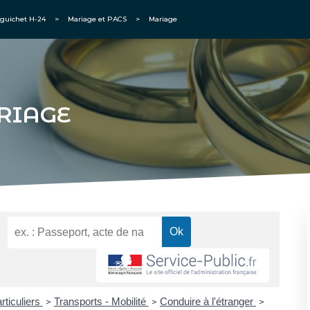
guichet H-24
>
Mariage et PACS
>
Mariage
RIAGE
rticuliers
Transports - Mobilité
Conduire à l'étranger
>
>
>