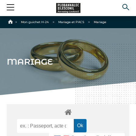
Accueil
>
Mon guichet H-24
>
Mariage et PACS
>
Mariage
MARIAGE