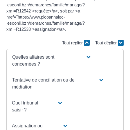
lesconil.bzh/demarches/famille/mariage/?
xml=R12542">requête</a>, soit par <a
href="https://www.plobannalec-
lesconil.bzh/demarches/famille/mariage/?
xml=R12538">assignation</a>.
Tout replier
Tout déplier
Quelles affaires sont
concernées ?
Tentative de conciliation ou de
médiation
Quel tribunal
saisir ?
Assignation ou