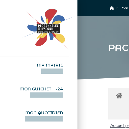
+
Confort
Accueil
>
Mon 
PAC
MA MAIRIE
AN TI-KÊR
MON GUICHET H-24
DEGEMER H-24
MON QUOTIDIEN
WAR MA DEVEZH
Accueil pa