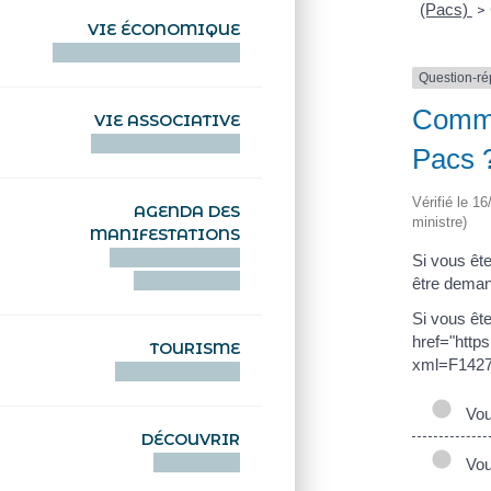
(Pacs)
>
VIE ÉCONOMIQUE
HENTOÙ EKONOMIKEL
Question-r
Commen
VIE ASSOCIATIVE
HENTOÙ KEVREAÑ
Pacs 
Vérifié le 1
AGENDA DES
ministre)
MANIFESTATIONS
DEIZIATAER AN
Si vous ête
ABADENNOÙ
être demand
Si vous ête
href="http
TOURISME
xml=F1427"
TOURISTEREZH
Vous
DÉCOUVRIR
DIZOLOIÑ
Vous