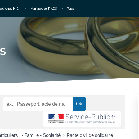
guichet H-24
>
Mariage et PACS
>
Pacs
S
rticuliers
Famille - Scolarité
Pacte civil de solidarité
>
>