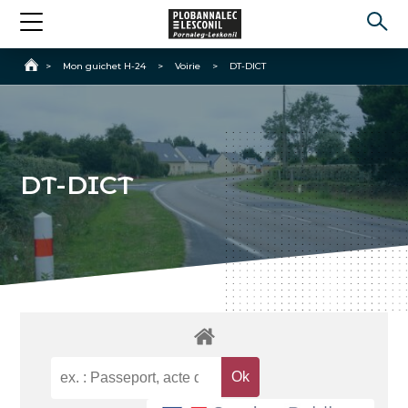
Accueil
>
Mon guichet H-24
>
Voirie
>
DT-DICT
DT-DICT