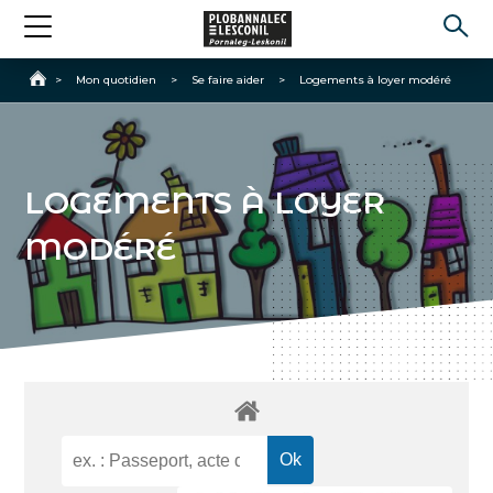
Accueil
>
Mon quotidien
>
Se faire aider
>
Logements à loyer modéré
LOGEMENTS À LOYER
MODÉRÉ