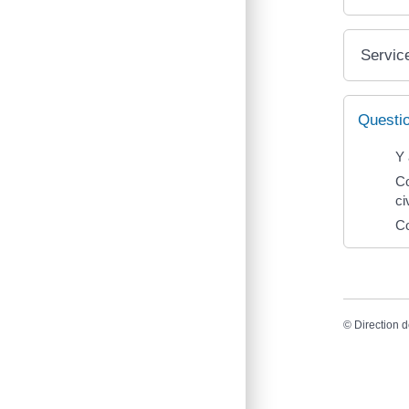
Service
Questi
Y 
Co
ci
Co
©
Direction d