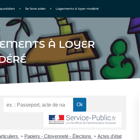
quotidien
>
Se faire aider
>
Logements à loyer modéré
EMENTS À LOYER
DÉRÉ
rticuliers
Papiers - Citoyenneté - Élections
Actes d'état
>
>