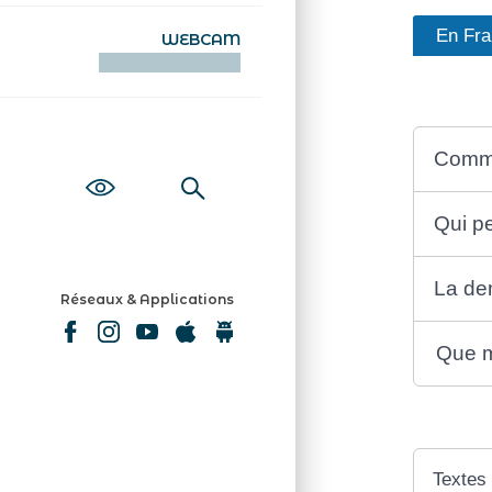
En Fr
WEBCAM
KAMERAOÙ WEB
Comme
Qui pe
La dem
Réseaux & Applications
Que m
Textes