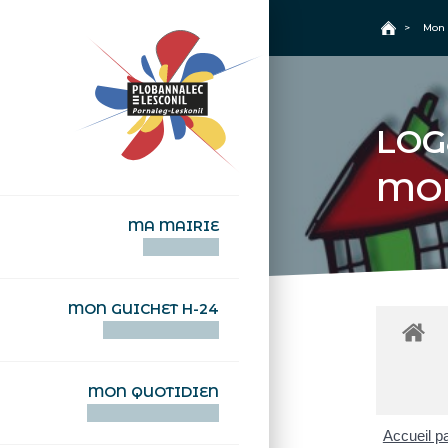
+
Confort
Accueil
>
Mon 
LOG
MO
MA MAIRIE
AN TI-KÊR
MON GUICHET H-24
DEGEMER H-24
MON QUOTIDIEN
WAR MA DEVEZH
Accueil pa