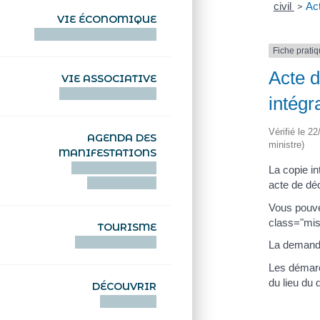
civil
Ac
>
VIE ÉCONOMIQUE
HENTOÙ EKONOMIKEL
Fiche prati
Acte 
VIE ASSOCIATIVE
HENTOÙ KEVREAÑ
intégr
Vérifié le 2
AGENDA DES
ministre)
MANIFESTATIONS
DEIZIATAER AN
La copie in
ABADENNOÙ
acte de dé
Vous pouv
class="mis
TOURISME
TOURISTEREZH
La demande
Les démarc
du lieu du 
DÉCOUVRIR
DIZOLOIÑ