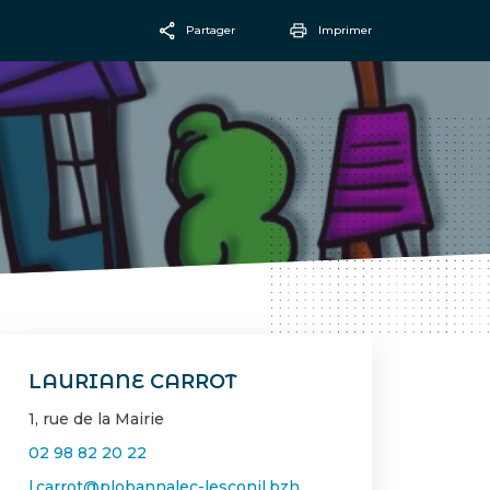
Partager
Imprimer
Facebook
Email
LAURIANE CARROT
1, rue de la Mairie
02 98 82 20 22
l.carrot@plobannalec-lesconil.bzh