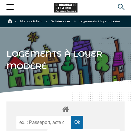
Accueil
>
Mon quotidien
>
Se faire aider
>
Logements à loyer modéré
LOGEMENTS À LOYER
MODÉRÉ