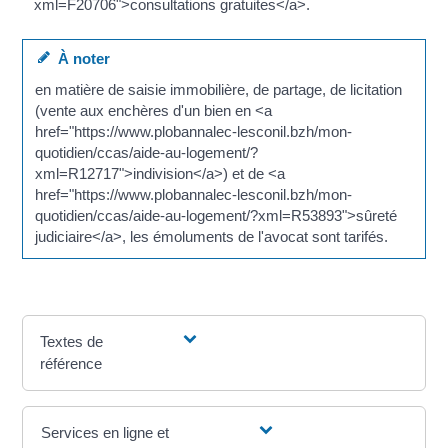
xml=F20706">consultations gratuites</a>.
À noter
en matière de saisie immobilière, de partage, de licitation
(vente aux enchères d'un bien en <a
href="https://www.plobannalec-lesconil.bzh/mon-
quotidien/ccas/aide-au-logement/?
xml=R12717">indivision</a>) et de <a
href="https://www.plobannalec-lesconil.bzh/mon-
quotidien/ccas/aide-au-logement/?xml=R53893">sûreté
judiciaire</a>, les émoluments de l'avocat sont tarifés.
Textes de
référence
Services en ligne et