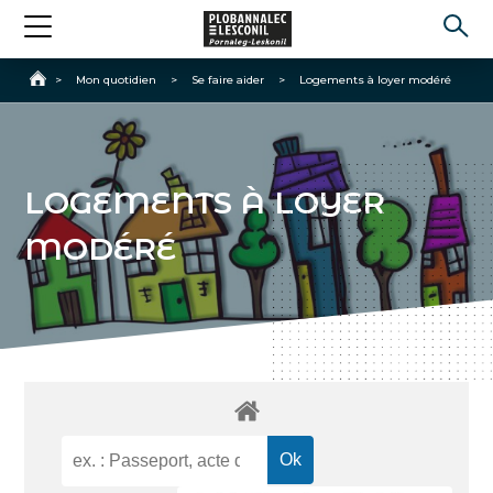
Accueil
>
Mon quotidien
>
Se faire aider
>
Logements à loyer modéré
LOGEMENTS À LOYER
MODÉRÉ