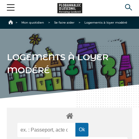
Accueil
>
Mon quotidien
>
Se faire aider
>
Logements à loyer modéré
LOGEMENTS À LOYER
MODÉRÉ