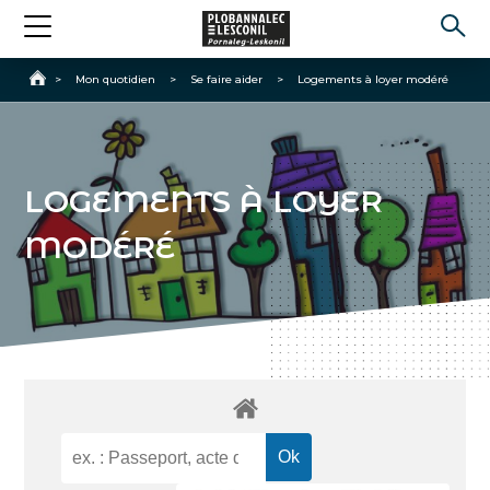
Accueil
>
Mon quotidien
>
Se faire aider
>
Logements à loyer modéré
LOGEMENTS À LOYER
MODÉRÉ