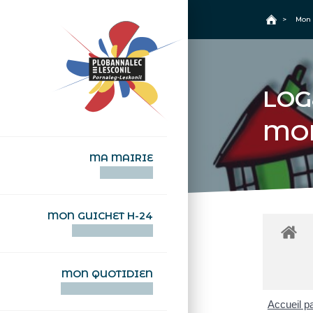
+
Confort
Accueil
>
Mon 
LOG
MO
MA MAIRIE
AN TI-KÊR
MON GUICHET H-24
DEGEMER H-24
MON QUOTIDIEN
WAR MA DEVEZH
Accueil pa