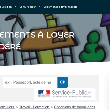
quotidien
>
Se faire aider
>
Logements à loyer modéré
EMENTS À LOYER
DÉRÉ
rticuliers
Travail - Formation
Conditions de travail dans
>
>