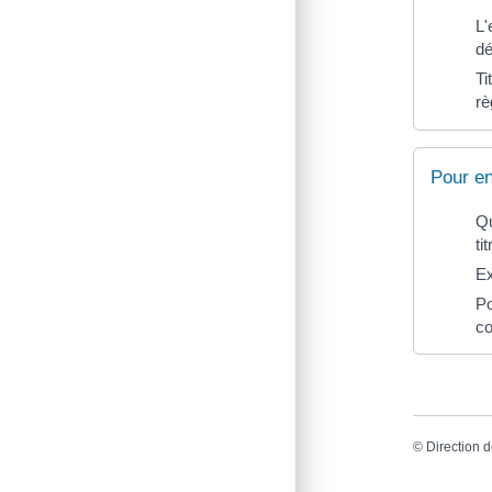
L'
dé
Ti
rè
Pour en
Qu
ti
Ex
Po
co
©
Direction d