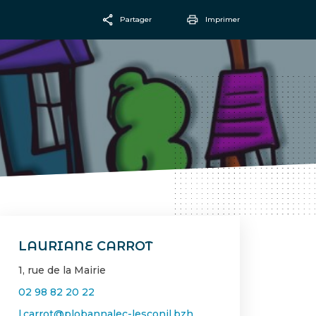
Partager
Imprimer
Facebook
Email
LAURIANE CARROT
1, rue de la Mairie
02 98 82 20 22
l.carrot@plobannalec-lesconil.bzh