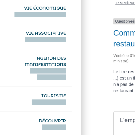
le secteur
VIE ÉCONOMIQUE
HENTOÙ EKONOMIKEL
Question-r
Commen
VIE ASSOCIATIVE
HENTOÙ KEVREAÑ
restau
Vérifié le 0
AGENDA DES
ministre)
MANIFESTATIONS
DEIZIATAER AN
Le titre-re
ABADENNOÙ
...) est un
n'a pas de 
restaurant 
TOURISME
TOURISTEREZH
L'empl
DÉCOUVRIR
DIZOLOIÑ