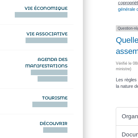
coproprié
VIE ÉCONOMIQUE
générale 
HENTOÙ EKONOMIKEL
Question-r
VIE ASSOCIATIVE
Quelle
HENTOÙ KEVREAÑ
assem
AGENDA DES
Vérifié le 0
MANIFESTATIONS
ministre)
DEIZIATAER AN
ABADENNOÙ
Les règles
la nature d
TOURISME
TOURISTEREZH
Organ
DÉCOUVRIR
DIZOLOIÑ
Docum