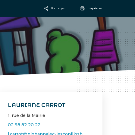
Partager
Imprimer
Facebook
Email
LAURIANE CARROT
1, rue de la Mairie
02 98 82 20 22
l.carrot@plobannalec-lesconil.bzh