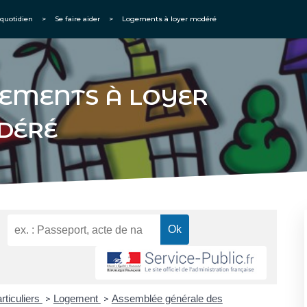
quotidien
>
Se faire aider
>
Logements à loyer modéré
EMENTS À LOYER
DÉRÉ
rticuliers
Logement
Assemblée générale des
>
>