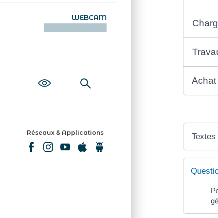
WEBCAM
Charg
KAMERAOÙ WEB
Trava
Achat 
Réseaux & Applications
Textes
Questi
Pe
gé