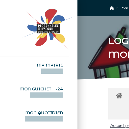
+
Confort
Accueil
>
Mon 
LOG
MO
MA MAIRIE
AN TI-KÊR
MON GUICHET H-24
DEGEMER H-24
MON QUOTIDIEN
WAR MA DEVEZH
Accueil pa