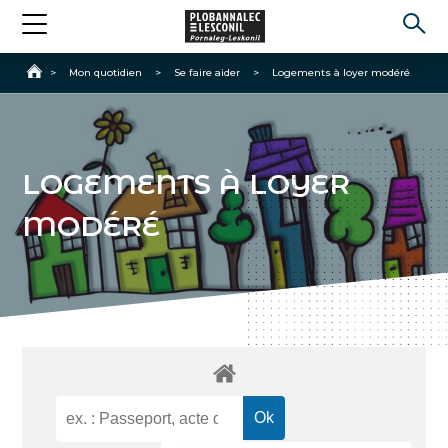
Accueil
>
Mon quotidien
>
Se faire aider
>
Logements à loyer modéré
LOGEMENTS À LOYER
MODÉRÉ