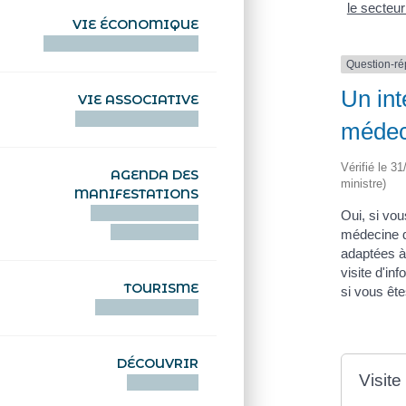
le secteur
VIE ÉCONOMIQUE
HENTOÙ EKONOMIKEL
Question-r
Un int
VIE ASSOCIATIVE
HENTOÙ KEVREAÑ
médeci
Vérifié le 3
AGENDA DES
ministre)
MANIFESTATIONS
DEIZIATAER AN
Oui, si vou
ABADENNOÙ
médecine d
adaptées à 
visite d'in
TOURISME
si vous ête
TOURISTEREZH
DÉCOUVRIR
Visite
DIZOLOIÑ