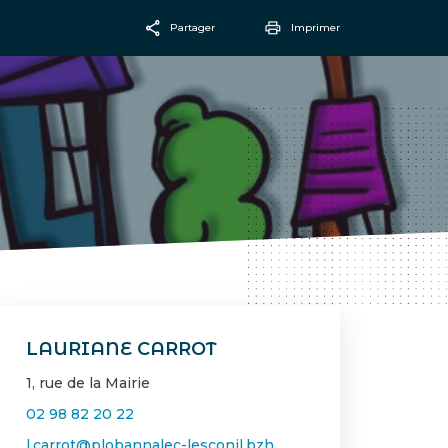
Partager
Imprimer
Facebook
Email
LAURIANE CARROT
1, rue de la Mairie
02 98 82 20 22
l.carrot@plobannalec-lesconil.bzh