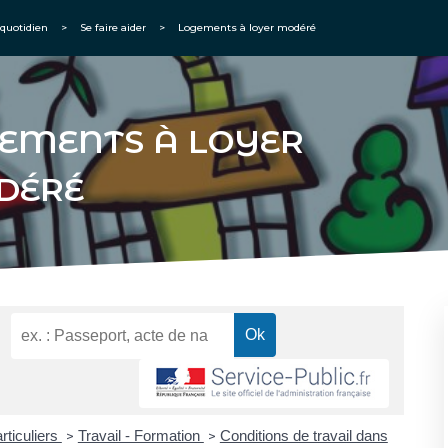
quotidien
>
Se faire aider
>
Logements à loyer modéré
EMENTS À LOYER
DÉRÉ
rticuliers
Travail - Formation
Conditions de travail dans
>
>