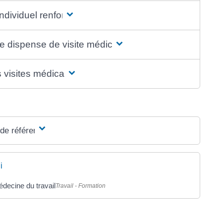
individuel renforcé
e dispense de visite médicale
 visites médicales
 de référence
i
decine du travail
Travail - Formation