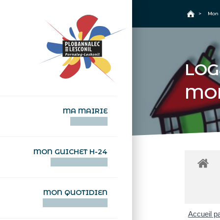
+
Confort
Accueil
>
Mon 
LOG
MO
MA MAIRIE
AN TI-KÊR
MON GUICHET H-24
DEGEMER H-24
MON QUOTIDIEN
WAR MA DEVEZH
Accueil pa