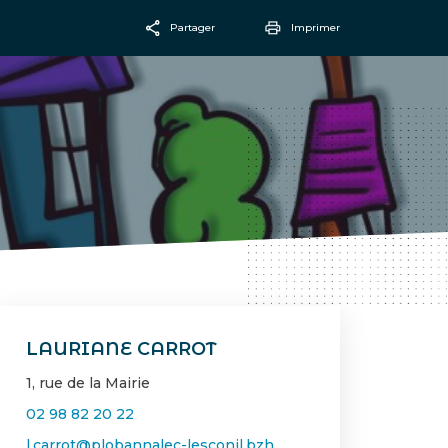
Partager
Imprimer
Facebook
Email
LAURIANE CARROT
1, rue de la Mairie
02 98 82 20 22
l.carrot@plobannalec-lesconil.bzh