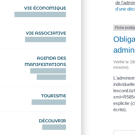
de l'admin
VIE ÉCONOMIQUE
d'une déci
HENTOÙ EKONOMIKEL
Fiche prati
VIE ASSOCIATIVE
Obliga
HENTOÙ KEVREAÑ
admini
AGENDA DES
Vérifié le 1
MANIFESTATIONS
ministre)
DEIZIATAER AN
ABADENNOÙ
L'administr
individuel
lesconil.b
TOURISME
xml=R58543
TOURISTEREZH
explicite (
écrite).
DÉCOUVRIR
DIZOLOIÑ