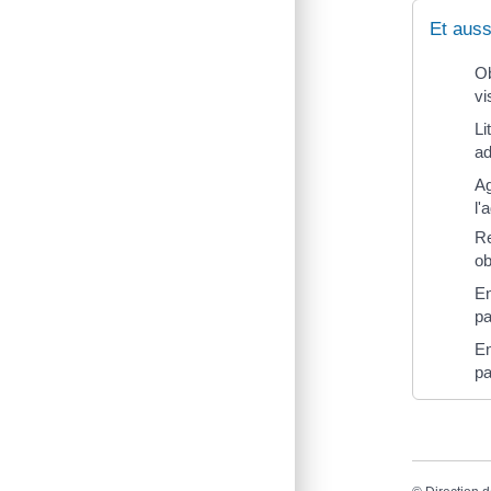
Et auss
Ob
vi
Li
ad
Ag
l'
Re
ob
En
pa
En
pa