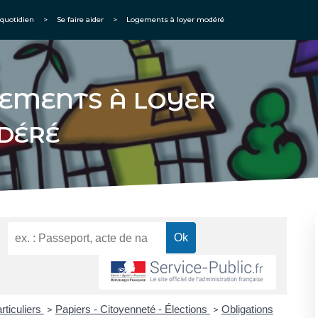
quotidien
>
Se faire aider
>
Logements à loyer modéré
EMENTS À LOYER
DÉRÉ
rticuliers
Papiers - Citoyenneté - Élections
Obligations
>
>