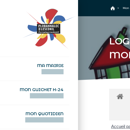
+
Confort
Accueil
>
Mon 
LOG
MO
MA MAIRIE
AN TI-KÊR
MON GUICHET H-24
DEGEMER H-24
MON QUOTIDIEN
WAR MA DEVEZH
Accueil pa