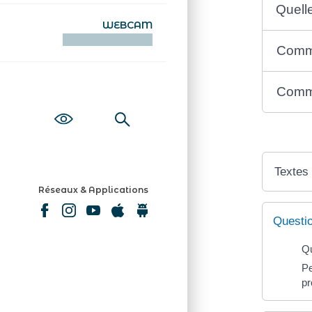
Quell
WEBCAM
KAMERAOÙ WEB
Comme
Comme
Textes
Réseaux & Applications
Questi
Qu
Pe
pr