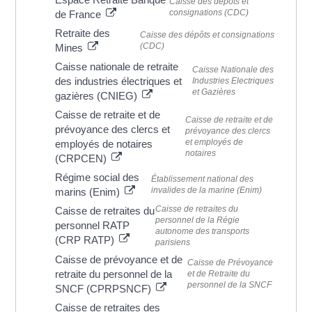
Caisse des dépôts et
consignations (CDC)
de France
Retraite des
Caisse des dépôts et consignations
(CDC)
Mines
Caisse nationale de retraite
Caisse Nationale des
des industries électriques et
Industries Electriques
et Gazières
gazières (CNIEG)
Caisse de retraite et de
Caisse de retraite et de
prévoyance des clercs et
prévoyance des clercs
et employés de
employés de notaires
notaires
(CRPCEN)
Régime social des
Établissement national des
invalides de la marine (Enim)
marins (Enim)
Caisse de retraites du
Caisse de retraites du
personnel de la Régie
personnel RATP
autonome des transports
(CRP RATP)
parisiens
Caisse de prévoyance et de
Caisse de Prévoyance
retraite du personnel de la
et de Retraite du
personnel de la SNCF
SNCF (CPRPSNCF)
Caisse de retraites des