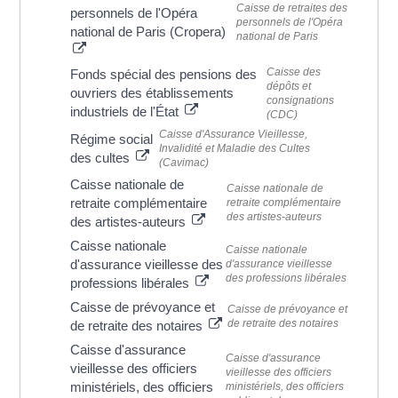
Caisse de retraites des
personnels de l'Opéra
personnels de l'Opéra
national de Paris (Cropera)
national de Paris
Caisse des
Fonds spécial des pensions des
dépôts et
ouvriers des établissements
consignations
industriels de l'État
(CDC)
Caisse d'Assurance Vieillesse,
Régime social
Invalidité et Maladie des Cultes
des cultes
(Cavimac)
Caisse nationale de
Caisse nationale de
retraite complémentaire
retraite complémentaire
des artistes-auteurs
des artistes-auteurs
Caisse nationale
Caisse nationale
d'assurance vieillesse des
d'assurance vieillesse
des professions libérales
professions libérales
Caisse de prévoyance et
Caisse de prévoyance et
de retraite des notaires
de retraite des notaires
Caisse d'assurance
Caisse d'assurance
vieillesse des officiers
vieillesse des officiers
ministériels, des officiers
ministériels, des officiers