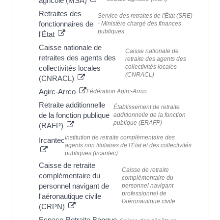
agricole (MSA)
Retraites des
Service des retraites de l'État (SRE)
fonctionnaires de
- Ministère chargé des finances
publiques
l'État
Caisse nationale de
Caisse nationale de
retraites des agents des
retraite des agents des
collectivités locales
collectivités locales
(CNRACL)
(CNRACL)
Agirc-Arrco
Fédération Agirc-Arrco
Retraite additionnelle
Établissement de retraite
de la fonction publique
additionnelle de la fonction
publique (ERAFP)
(RAFP)
Institution de retraite complémentaire des
Ircantec
agents non titulaires de l'État et des collectivités
publiques (Ircantec)
Caisse de retraite
Caisse de retraite
complémentaire du
complémentaire du
personnel navigant de
personnel navigant
professionnel de
l'aéronautique civile
l'aéronautique civile
(CRPN)
Espace Retraite Banque