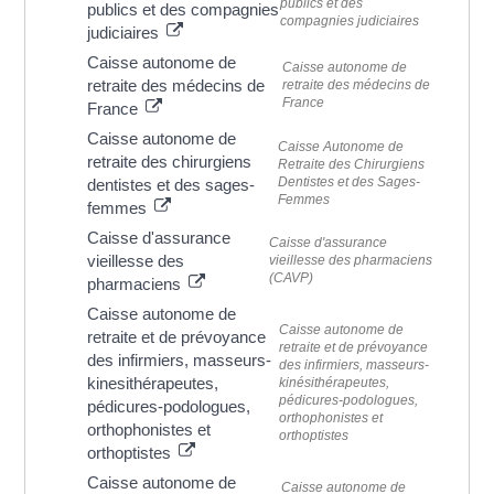
publics et des
publics et des compagnies
compagnies judiciaires
judiciaires
Caisse autonome de
Caisse autonome de
retraite des médecins de
retraite des médecins de
France
France
Caisse autonome de
Caisse Autonome de
retraite des chirurgiens
Retraite des Chirurgiens
Dentistes et des Sages-
dentistes et des sages-
Femmes
femmes
Caisse d'assurance
Caisse d'assurance
vieillesse des
vieillesse des pharmaciens
(CAVP)
pharmaciens
Caisse autonome de
Caisse autonome de
retraite et de prévoyance
retraite et de prévoyance
des infirmiers, masseurs-
des infirmiers, masseurs-
kinesithérapeutes,
kinésithérapeutes,
pédicures-podologues,
pédicures-podologues,
orthophonistes et
orthophonistes et
orthoptistes
orthoptistes
Caisse autonome de
Caisse autonome de