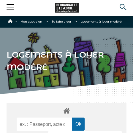
Accueil
>
Mon quotidien
>
Se faire aider
>
Logements à loyer modéré
LOGEMENTS À LOYER
MODÉRÉ