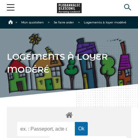
Accueil
>
Mon quotidien
>
Se faire aider
>
Logements à loyer modéré
LOGEMENTS À LOYER
MODÉRÉ