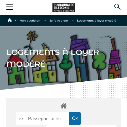
Accueil
>
Mon quotidien
>
Se faire aider
>
Logements à loyer modéré
LOGEMENTS À LOYER
MODÉRÉ