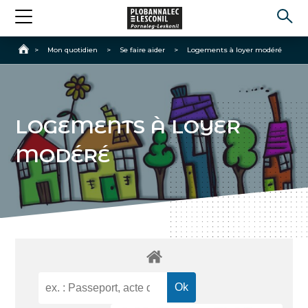
Accueil
>
Mon quotidien
>
Se faire aider
>
Logements à loyer modéré
LOGEMENTS À LOYER
MODÉRÉ