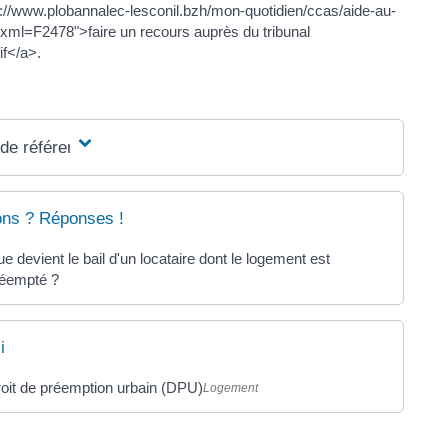
s://www.plobannalec-lesconil.bzh/mon-quotidien/ccas/aide-au-
xml=F2478">faire un recours auprès du tribunal
if</a>.
 de référence
ons ? Réponses !
e devient le bail d'un locataire dont le logement est
réempté ?
i
oit de préemption urbain (DPU)
Logement