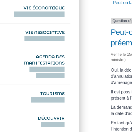
Peut-on f
VIE ÉCONOMIQUE
HENTOÙ EKONOMIKEL
Question-r
Peut-o
VIE ASSOCIATIVE
HENTOÙ KEVREAÑ
préemp
Vérifié le 1
AGENDA DES
ministre)
MANIFESTATIONS
DEIZIATAER AN
Oui, la déc
ABADENNOÙ
d'annulatio
d'aménagem
Il est poss
TOURISME
présent à l
TOURISTEREZH
La demande 
la date d'a
DÉCOUVRIR
En tant qu
DIZOLOIÑ
l'intention