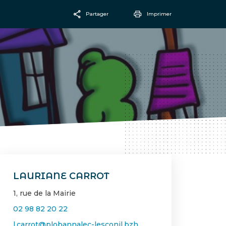
Partager
Imprimer
Facebook
Email
LAURIANE CARROT
1, rue de la Mairie
02 98 82 20 22
l.carrot@plobannalec-lesconil.bzh