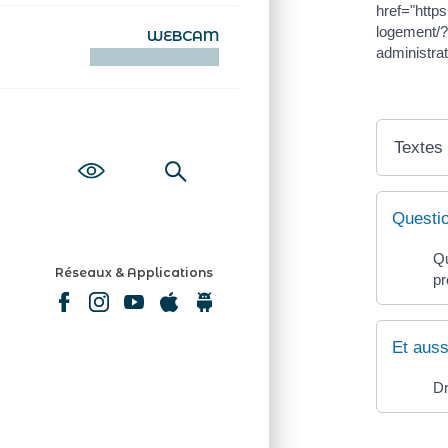
href="http
logement/?
WEBCAM
administrat
KAMERAOÙ WEB
Textes
Questi
Qu
Réseaux & Applications
p
Et auss
Dr