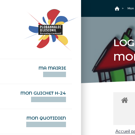
+
Confort
Accueil
>
Mon 
LOG
MO
MA MAIRIE
AN TI-KÊR
MON GUICHET H-24
DEGEMER H-24
MON QUOTIDIEN
WAR MA DEVEZH
Accueil pa