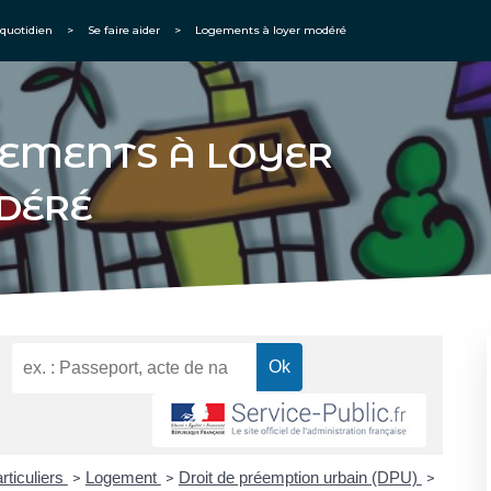
quotidien
>
Se faire aider
>
Logements à loyer modéré
EMENTS À LOYER
DÉRÉ
rticuliers
Logement
Droit de préemption urbain (DPU)
>
>
>