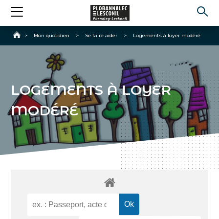
Accueil
>
Mon quotidien
>
Se faire aider
>
Logements à loyer modéré
LOGEMENTS À LOYER
MODÉRÉ