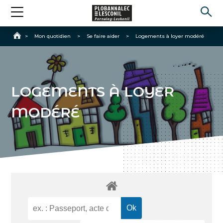
Accueil
>
Mon quotidien
>
Se faire aider
>
Logements à loyer modéré
LOGEMENTS À LOYER
MODÉRÉ