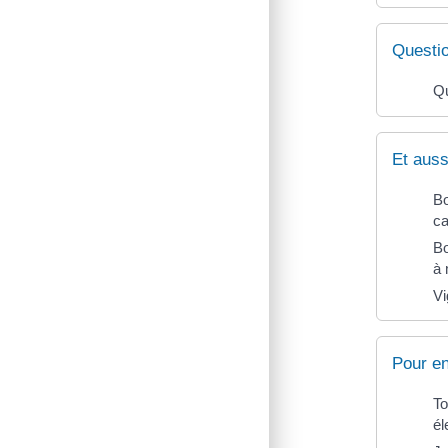
Questi
Qu
Et auss
Bo
ca
Bo
à 
Vi
Pour en
To
él