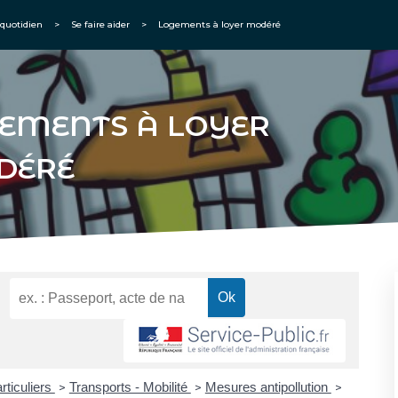
quotidien
>
Se faire aider
>
Logements à loyer modéré
EMENTS À LOYER
DÉRÉ
rticuliers
Transports - Mobilité
Mesures antipollution
>
>
>