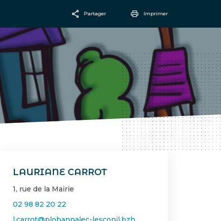
Partager
Imprimer
Facebook
Email
LAURIANE CARROT
1, rue de la Mairie
02 98 82 20 22
l.carrot@plobannalec-lesconil.bzh