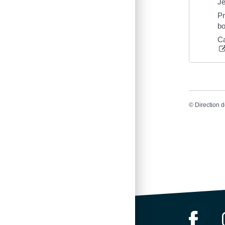
Je
Pr
bo
Ca
©
Direction d