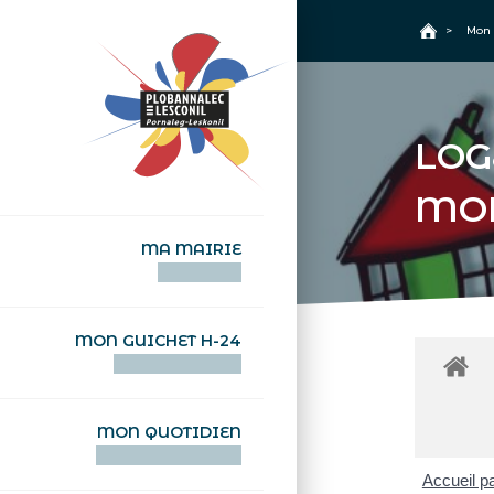
+
Confort
Accueil
>
Mon 
LOG
MO
MA MAIRIE
AN TI-KÊR
MON GUICHET H-24
DEGEMER H-24
MON QUOTIDIEN
WAR MA DEVEZH
Accueil pa