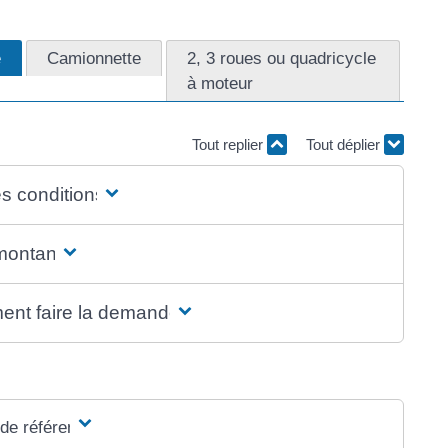
e
Camionnette
2, 3 roues ou quadricycle
à moteur
Tout replier
Tout déplier
s conditions ?
montant ?
nt faire la demande ?
 de référence