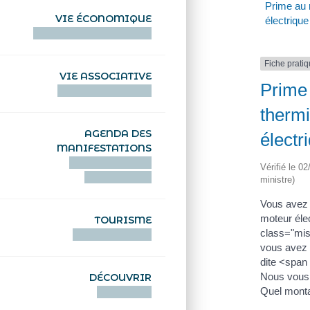
Prime au r
VIE ÉCONOMIQUE
électrique
HENTOÙ EKONOMIKEL
Fiche prati
VIE ASSOCIATIVE
Prime 
HENTOÙ KEVREAÑ
therm
AGENDA DES
électr
MANIFESTATIONS
DEIZIATAER AN
Vérifié le 0
ABADENNOÙ
ministre)
Vous avez 
moteur élec
TOURISME
class="mis
TOURISTEREZH
vous avez 
dite <span
Nous vous i
DÉCOUVRIR
Quel monta
DIZOLOIÑ