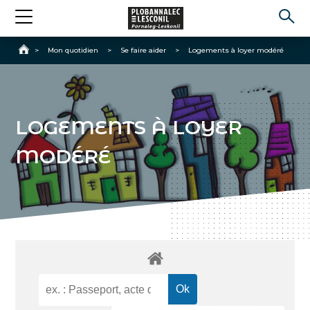
Accueil
>
Mon quotidien
>
Se faire aider
>
Logements à loyer modéré
LOGEMENTS À LOYER
MODÉRÉ