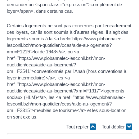
demander un <span class="expression">complément de
loyer</span>, dans certains cas.
Certains logements ne sont pas concernés par l'encadrement
des loyers, car ils sont soumis à d'autres règles. Il s'agit des
logements soumis à la <a href="https://www.plobannalec-
lesconil.bzh/mon-quotidien/ccas/aide-au-logement/?
xml=F1219">loi de 1948</a>, ou <a
href="https://www.plobannalec-lesconil.bzh/mon-
quotidien/ccas/aide-au-logement/?
xml=F2541">conventionnés par l'Anah (hors conventions à
loyer intermédiaire)</a>, les <a
href="https://www.plobannalec-lesconil.bzh/mon-
quotidien/ccas/aide-au-logement/?xml=F1317">logements
sociaux (HLM)</a>, les <a href="https://www.plobannalec-
lesconil.bzh/mon-quotidien/ccas/aide-au-logement/?
xml=F2315">meublés de tourisme</a> et les sous-location
en sont exclus.
Tout replier
Tout déplier