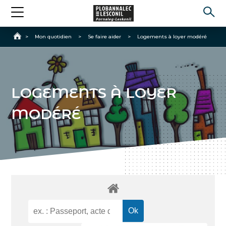
Accueil
>
Mon quotidien
>
Se faire aider
>
Logements à loyer modéré
LOGEMENTS À LOYER
MODÉRÉ