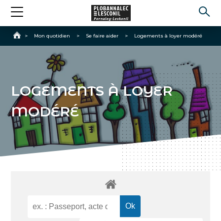
Accueil
>
Mon quotidien
>
Se faire aider
>
Logements à loyer modéré
LOGEMENTS À LOYER
MODÉRÉ