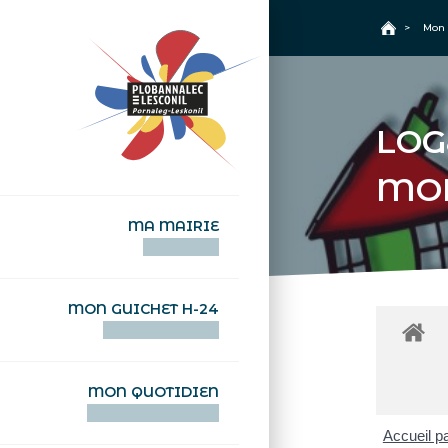
+
Confort
Accueil
>
Mon 
LOG
MO
MA MAIRIE
AN TI-KÊR
MON GUICHET H-24
DEGEMER H-24
MON QUOTIDIEN
WAR MA DEVEZH
Accueil pa