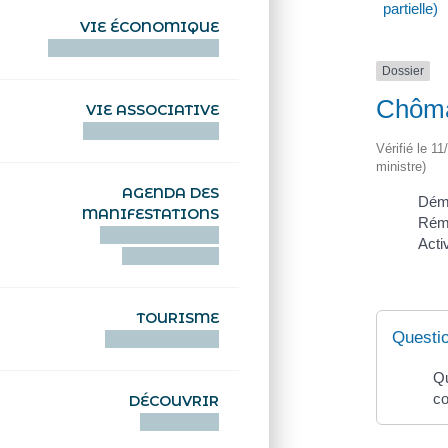
partielle)
VIE ÉCONOMIQUE
HENTOÙ EKONOMIKEL
Dossier
Chômag
VIE ASSOCIATIVE
HENTOÙ KEVREAÑ
Vérifié le 11
ministre)
AGENDA DES
Déma
MANIFESTATIONS
Rému
DEIZIATAER AN
Acti
ABADENNOÙ
TOURISME
Questi
TOURISTEREZH
Qu
co
DÉCOUVRIR
DIZOLOIÑ