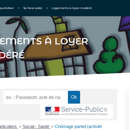
quotidien
>
Se faire aider
>
Logements à loyer modéré
EMENTS À LOYER
DÉRÉ
rticuliers
Social - Santé
Chômage partiel (activité
>
>