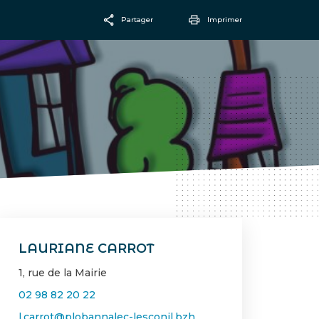
Partager
Imprimer
Facebook
Email
LAURIANE CARROT
1, rue de la Mairie
02 98 82 20 22
l.carrot@plobannalec-lesconil.bzh