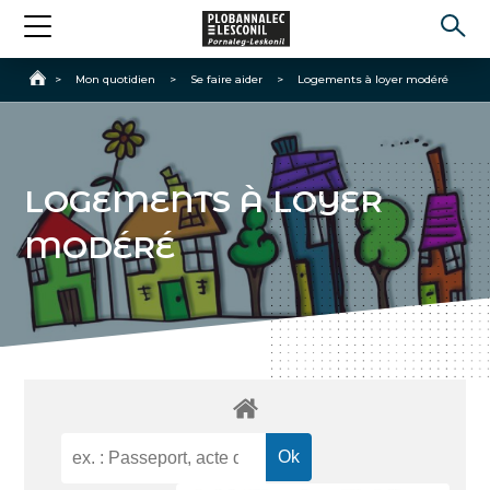
Accueil
>
Mon quotidien
>
Se faire aider
>
Logements à loyer modéré
LOGEMENTS À LOYER
MODÉRÉ