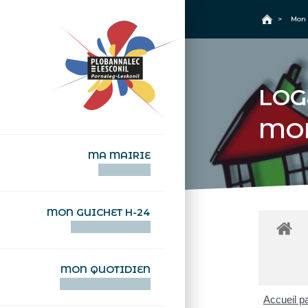
+
Confort
Accueil
>
Mon 
LOG
MO
MA MAIRIE
AN TI-KÊR
MON GUICHET H-24
DEGEMER H-24
MON QUOTIDIEN
WAR MA DEVEZH
Accueil pa