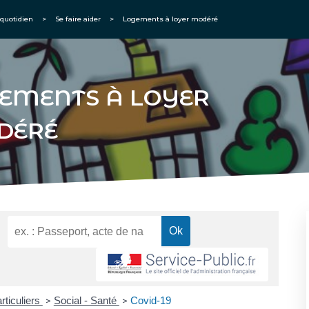
quotidien
>
Se faire aider
>
Logements à loyer modéré
EMENTS À LOYER
DÉRÉ
rticuliers
Social - Santé
Covid-19
>
>