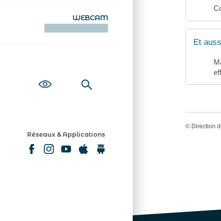
Co
WEBCAM
KAMERAOÙ WEB
Et auss
Ma
ef
©
Direction d
Réseaux & Applications