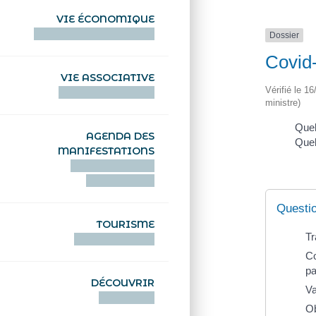
VIE ÉCONOMIQUE
HENTOÙ EKONOMIKEL
Dossier
Covid
VIE ASSOCIATIVE
Vérifié le 1
HENTOÙ KEVREAÑ
ministre)
Quel
AGENDA DES
Quel
MANIFESTATIONS
DEIZIATAER AN
ABADENNOÙ
Questi
TOURISME
Tr
TOURISTEREZH
Co
pa
DÉCOUVRIR
Va
DIZOLOIÑ
Ob