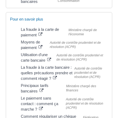
Consommation
bancaires
Pour en savoir plus
La fraude à la carte de
Ministère chargé de
l'économie
paiement
Moyens de
Autorité de contrôle prudentiel et de
résolution (ACPR)
paiement
Utilisation d'une
Autorité de contrôle prudentiel et
de résolution (ACPR)
carte bancaire
La fraude à la carte bancaire :
Autorité de contrôle
quelles précautions prendre et
prudentiel et de
résolution (ACPR)
comment réagir ?
Principaux tarifs
Ministère chargé des
finances
bancaires
Le paiement sans
Autorité de contrôle
contact : comment ça
prudentiel et de résolution
(ACPR)
marche ?
Comment régulariser un chèque
Fédération