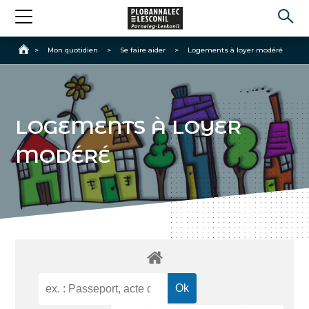
Accueil
>
Mon quotidien
>
Se faire aider
>
Logements à loyer modéré
LOGEMENTS À LOYER
MODÉRÉ