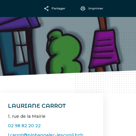
Partager
Imprimer
Facebook
Email
LAURIANE CARROT
1, rue de la Mairie
02 98 82 20 22
l.carrot@plobannalec-lesconil.bzh