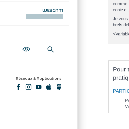
comme le
copie ci-
WEBCAM
KAMERAOÙ WEB
Je vous 
brefs dé
<Variabl
Pour t
pratiq
Réseaux & Applications
PARTI
P
V