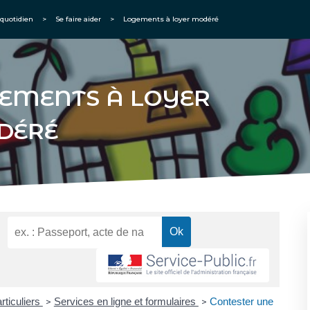
quotidien
>
Se faire aider
>
Logements à loyer modéré
EMENTS À LOYER
DÉRÉ
rticuliers
Services en ligne et formulaires
Contester une
>
>