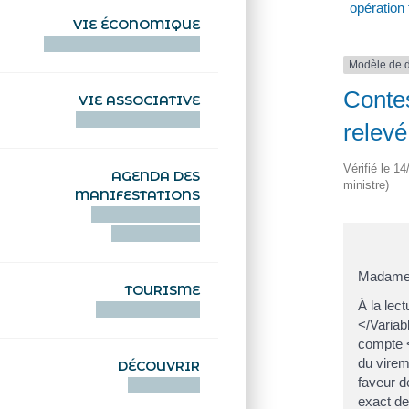
opération
VIE ÉCONOMIQUE
HENTOÙ EKONOMIKEL
Modèle de 
Contes
VIE ASSOCIATIVE
HENTOÙ KEVREAÑ
relev
Vérifié le 1
AGENDA DES
ministre)
MANIFESTATIONS
DEIZIATAER AN
ABADENNOÙ
Madame,
TOURISME
À la lec
TOURISTEREZH
</Variab
compte <
du virem
DÉCOUVRIR
faveur d
DIZOLOIÑ
exact de