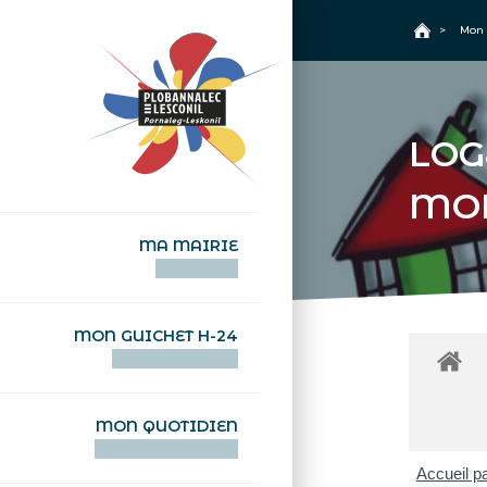
+
Confort
Accueil
>
Mon 
LOG
MO
MA MAIRIE
AN TI-KÊR
MON GUICHET H-24
DEGEMER H-24
MON QUOTIDIEN
WAR MA DEVEZH
Accueil pa