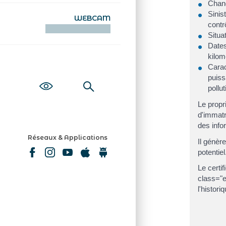
Chang
Sinis
WEBCAM
contr
KAMERAOÙ WEB
Situa
Dates
kilom
Carac
puiss
pollut
Le propr
d'immatr
des infor
Réseaux & Applications
Il génèr
potentiel
Le certi
class="e
l'histor