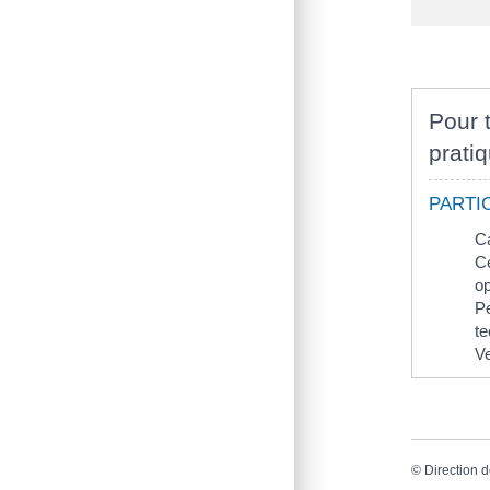
Pour t
pratiq
PARTI
Ca
Ce
op
Pe
te
V
©
Direction d