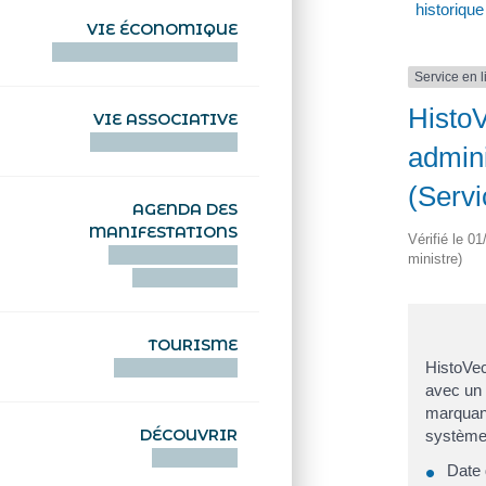
historique
VIE ÉCONOMIQUE
HENTOÙ EKONOMIKEL
Service en 
HistoV
VIE ASSOCIATIVE
HENTOÙ KEVREAÑ
admini
(Servi
AGENDA DES
MANIFESTATIONS
Vérifié le 0
DEIZIATAER AN
ministre)
ABADENNOÙ
TOURISME
TOURISTEREZH
HistoVec
avec un 
marquant
DÉCOUVRIR
système 
DIZOLOIÑ
Date 