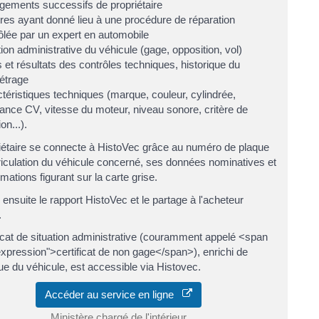
ements successifs de propriétaire
tres ayant donné lieu à une procédure de réparation
ôlée par un expert en automobile
tion administrative du véhicule (gage, opposition, vol)
 et résultats des contrôles techniques, historique du
étrage
téristiques techniques (marque, couleur, cylindrée,
ance CV, vitesse du moteur, niveau sonore, critère de
ion...).
iétaire se connecte à HistoVec grâce au numéro de plaque
iculation du véhicule concerné, ses données nominatives et
mations figurant sur la carte grise.
e ensuite le rapport HistoVec et le partage à l'acheteur
.
ficat de situation administrative (couramment appelé <span
xpression">certificat de non gage</span>), enrichi de
ique du véhicule, est accessible via Histovec.
Accéder au service en ligne
Ministère chargé de l'intérieur