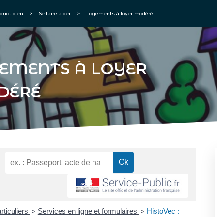
quotidien
>
Se faire aider
>
Logements à loyer modéré
EMENTS À LOYER
DÉRÉ
rticuliers
Services en ligne et formulaires
HistoVec :
>
>