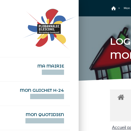
+
Confort
Accueil
>
Mon 
LOG
MO
MA MAIRIE
AN TI-KÊR
MON GUICHET H-24
DEGEMER H-24
MON QUOTIDIEN
WAR MA DEVEZH
Accueil pa