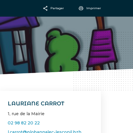
Partager
Imprimer
Facebook
Email
LAURIANE CARROT
1, rue de la Mairie
02 98 82 20 22
l.carrot@plobannalec-lesconil.bzh