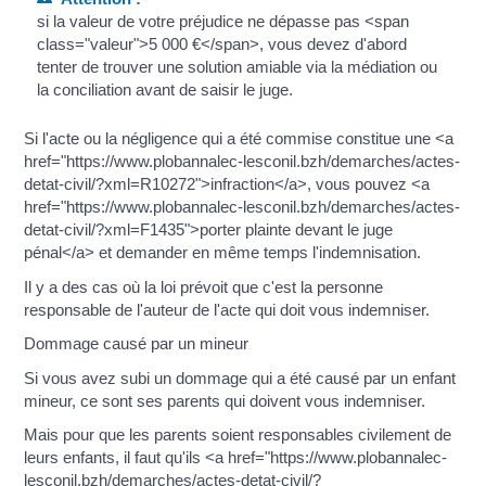
si la valeur de votre préjudice ne dépasse pas <span
class="valeur">5 000 €</span>, vous devez d'abord
tenter de trouver une solution amiable via la médiation ou
la conciliation avant de saisir le juge.
Si l'acte ou la négligence qui a été commise constitue une <a
href="https://www.plobannalec-lesconil.bzh/demarches/actes-
detat-civil/?xml=R10272">infraction</a>, vous pouvez <a
href="https://www.plobannalec-lesconil.bzh/demarches/actes-
detat-civil/?xml=F1435">porter plainte devant le juge
pénal</a> et demander en même temps l'indemnisation.
Il y a des cas où la loi prévoit que c'est la personne
responsable de l'auteur de l'acte qui doit vous indemniser.
Dommage causé par un mineur
Si vous avez subi un dommage qui a été causé par un enfant
mineur, ce sont ses parents qui doivent vous indemniser.
Mais pour que les parents soient responsables civilement de
leurs enfants, il faut qu'ils <a href="https://www.plobannalec-
lesconil.bzh/demarches/actes-detat-civil/?