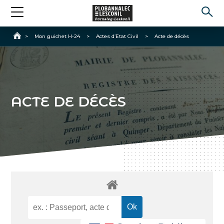
Accueil
>
Mon guichet H-24
>
Actes d’Etat Civil
>
Acte de décès
ACTE DE DÉCÈS