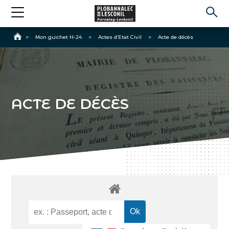
Accueil
>
Mon guichet H-24
>
Actes d’Etat Civil
>
Acte de décès
ACTE DE DÉCÈS