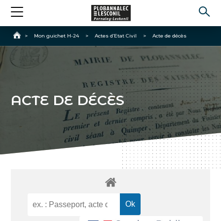
Accueil
>
Mon guichet H-24
>
Actes d’Etat Civil
>
Acte de décès
ACTE DE DÉCÈS